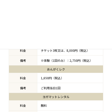
パーソナルトレーニング
30分 加圧トレーニング：6,600円（税込）
※担当：水科
料金
30分0.pointメソッドボディセラピー：
11,000円（税込）※担当：水科
備考
ウォーキング
料金
チケット3枚又は、8,000円（税込）
備考
※体験（1回のみ）：2,750円（税込）
おんがくレク
料金
1,650円（税込）
備考
ご利用当日1回
ヨガマットレンタル
料金
無料